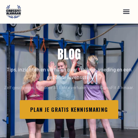
BLOG
Tips, inzichten en verhalen over training, voeding en een
gezonde levensstijl.
Zelf geschreven, niet door AI. Echte verhalen vanuit CrossFit Alkmaar.
PLAN JE GRATIS KENNISMAKING