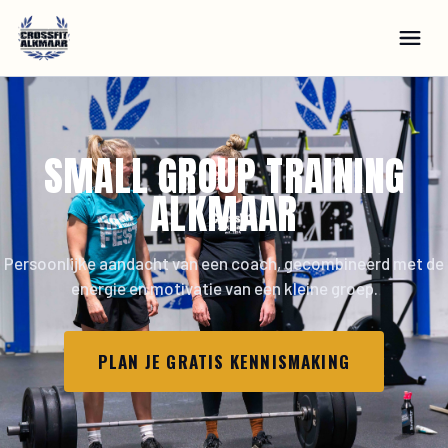
SMALL GROUP TRAINING
ALKMAAR
Persoonlijke aandacht van een coach, gecombineerd met de
energie en motivatie van een kleine groep.
PLAN JE GRATIS KENNISMAKING