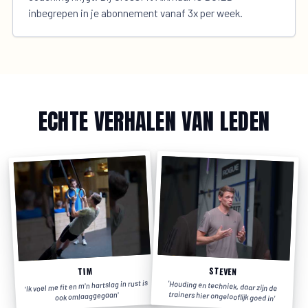
inbegrepen in je abonnement vanaf 3x per week.
ECHTE VERHALEN VAN LEDEN
STEVEN
TIM
Ik voel me fit en m'n hartslag in rust is
'
Houding en techniek, daar zijn de
'
trainers hier ongelooflijk goed in
'
ook omlaaggegaan
'