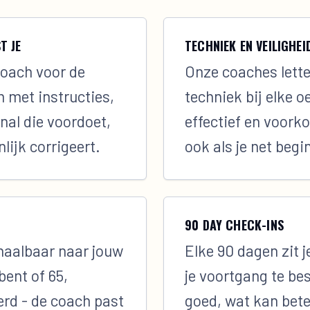
T JE
TECHNIEK EN VEILIGHE
coach voor de
Onze coaches lette
 met instructies,
techniek bij elke oe
nal die voordoet,
effectief en voorko
nlijk corrigeert.
ook als je net begin
90 DAY CHECK-INS
chaalbaar naar jouw
Elke 90 dagen zit 
bent of 65,
je voortgang te be
erd - de coach past
goed, wat kan bete