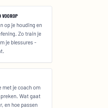
ID VOOROP
n op je houding en
fening. Zo train je
m je blessures -
t.
je met je coach om
spreken. Wat gaat
r, en hoe passen