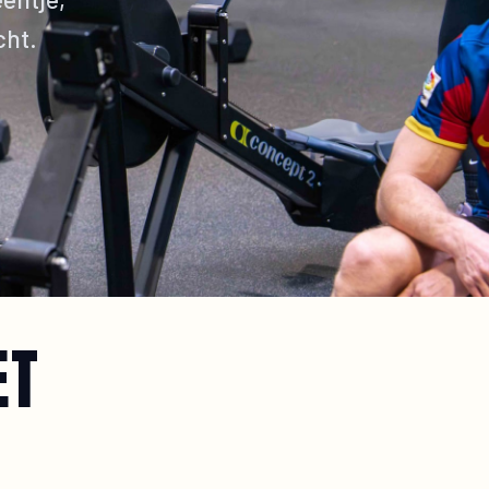
cht.
ET