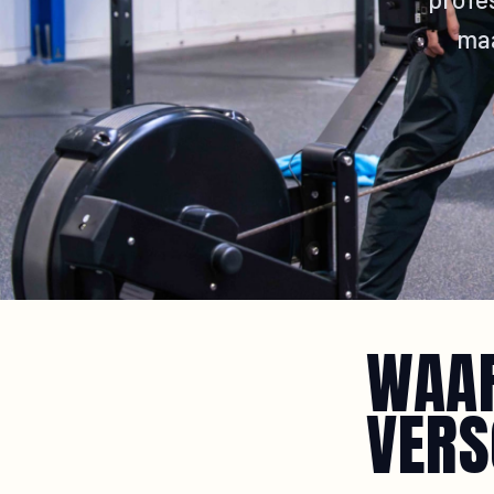
maa
WAAR
VERS