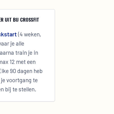
ER UIT BIJ CROSSFIT
ckstart
(4 weken,
ar je alle
aarna train je in
max 12 met een
 Elke 90 dagen heb
 je voortgang te
 bij te stellen.