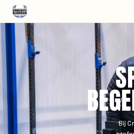
S
BEGE
Bij C
profe