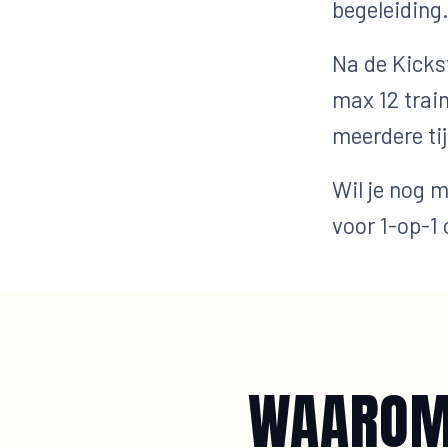
begeleiding
Na de Kickst
max 12 train
meerdere ti
Wil je nog 
voor 1-op-1
WAAROM 