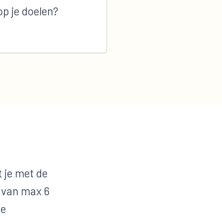
op je doelen?
 je met de
n van max 6
ve