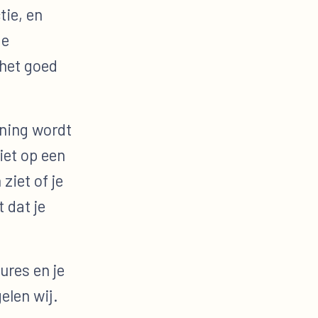
tie, en
de
 het goed
ining wordt
iet op een
ziet of je
 dat je
ures en je
elen wij.