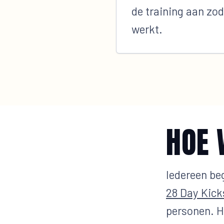
de training aan zod
werkt.
HOE 
Iedereen be
28 Day Kick
personen. Hi