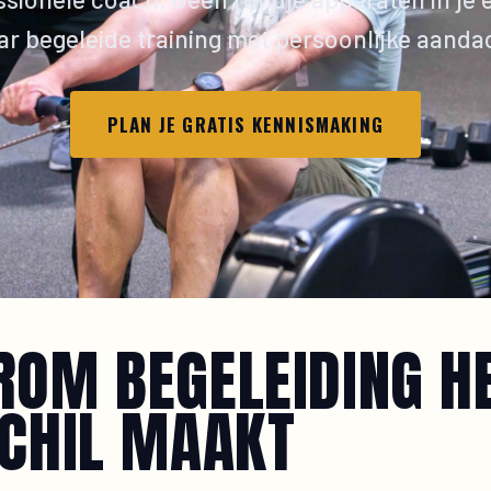
r begeleide training met persoonlijke aanda
PLAN JE GRATIS KENNISMAKING
OM BEGELEIDING H
CHIL MAAKT