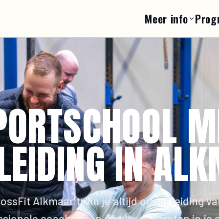
Meer info
Prog
PORTSCHOOL M
LEIDING IN AL
rossFit Alkmaar train je altijd onder leiding v
ssionele coach. Geen rondje apparaten in je e