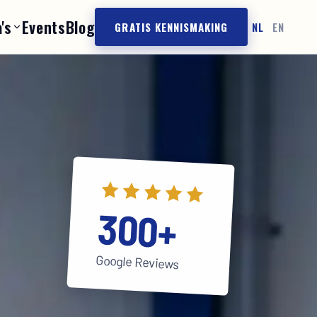
's
Events
Blog
GRATIS KENNISMAKING
NL
EN
300+
Google Reviews