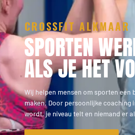
CROSSFIT ALKMAAR
SPORTEN WER
ALS JE HET
VO
Wij helpen mensen om sporten een bl
maken. Door persoonlijke coaching 
wordt, je niveau telt en niemand er a