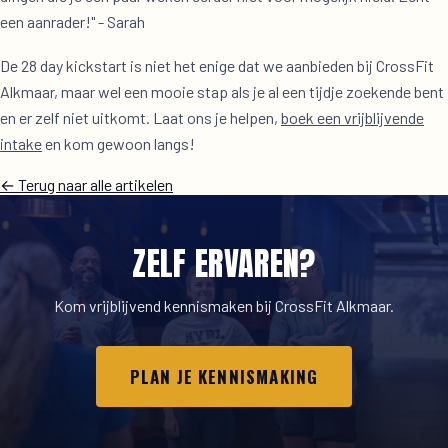
een aanrader!" - Sarah
De 28 day kickstart is niet het enige dat we aanbieden bij CrossFit
Alkmaar, maar wel een mooie stap als je al een tijdje zoekende bent
en er zelf niet uitkomt. Laat ons je helpen,
boek een vrijblijvende
intake
en kom gewoon langs!
← Terug naar alle artikelen
ZELF ERVAREN?
Kom vrijblijvend kennismaken bij CrossFit Alkmaar.
PLAN JE KENNISMAKING