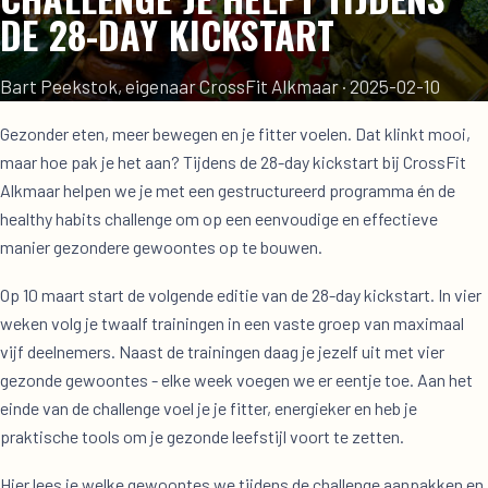
DE 28-DAY KICKSTART
Bart Peekstok, eigenaar CrossFit Alkmaar
·
2025-02-10
Gezonder eten, meer bewegen en je fitter voelen. Dat klinkt mooi,
maar hoe pak je het aan? Tijdens de 28-day kickstart bij CrossFit
Alkmaar helpen we je met een gestructureerd programma én de
healthy habits challenge om op een eenvoudige en effectieve
manier gezondere gewoontes op te bouwen.
Op 10 maart start de volgende editie van de 28-day kickstart. In vier
weken volg je twaalf trainingen in een vaste groep van maximaal
vijf deelnemers. Naast de trainingen daag je jezelf uit met vier
gezonde gewoontes - elke week voegen we er eentje toe. Aan het
einde van de challenge voel je je fitter, energieker en heb je
praktische tools om je gezonde leefstijl voort te zetten.
Hier lees je welke gewoontes we tijdens de challenge aanpakken en