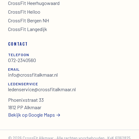
CrossFit Heerhugowaard
CrossFit Heiloo
CrossFit Bergen NH
CrossFit Langedijk
CONTACT
TELEFOON
072-2340560
EMAIL
info@crossfitalkmaar.nl
LEDENSERVICE
ledenservice@crossfitalkmaar.nl
Phoenixstraat 33
1812 PP Alkmaar
Bekijk op Google Maps →
©
2026
CrossFit Alkmaar ·
Alle rechten voorbehouden
· KvK 61162825