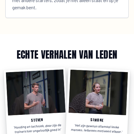
met andere starters, zodat je niet alleen staat en op je
gemak bent.
ECHTE VERHALEN VAN LEDEN
STEVEN
SIMONE
Houding en techniek, daar zijn de
'
Het zijn gewoon allemaal leuke
'
'
trainers hier ongelooflijk goed in
mensen. Iedereen motiveert elkaar.
'