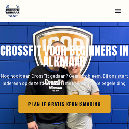
CROSSFIT VOOR BEGINNERS IN
ALKMAAR
Nog nooit aan CrossFit gedaan? Geen probleem. Bij ons start
iedereen op dezelfde manier: met persoonlijke begeleiding.
PLAN JE GRATIS KENNISMAKING