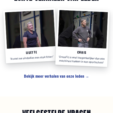
LISETTE
CHRIS
'
Ik voel me sindsdien een stuk fitter!
'
CrossFit is veel toegankelijker dan aan
'
machines trekken in een sportschool
'
Bekijk meer verhalen van onze leden →