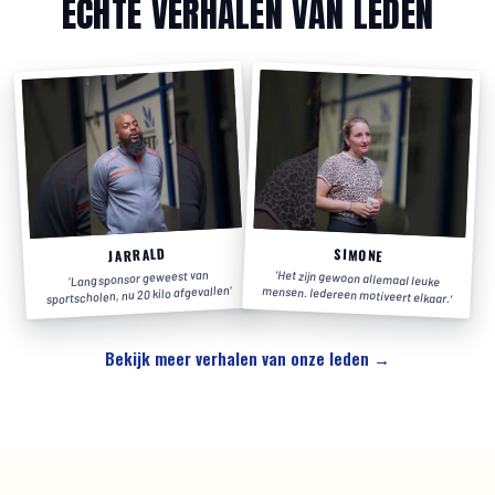
ECHTE VERHALEN VAN LEDEN
JARRALD
SIMONE
Lang sponsor geweest van
'
Het zijn gewoon allemaal leuke
'
'
sportscholen, nu 20 kilo afgevallen
mensen. Iedereen motiveert elkaar.
'
Bekijk meer verhalen van onze leden →