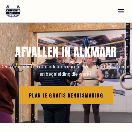
AFVALLEN IN ALKMAAR
Geen crashdiëten of eindeloos cardio. Wél effectieve training
en begeleiding die werkt.
PLAN JE GRATIS KENNISMAKING